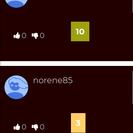
10
0
0
norene85
3
0
0