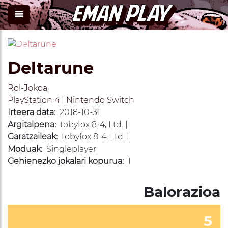
Previous
Next
Deltarune
Rol-Jokoa
PlayStation 4
|
Nintendo Switch
Irteera data:
2018-10-31
Argitalpena:
tobyfox 8-4, Ltd. |
Garatzaileak:
tobyfox 8-4, Ltd. |
Moduak:
Singleplayer
Gehienezko jokalari kopurua:
1
Balorazioa
5