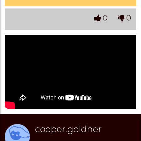
0
0
cooper.goldner