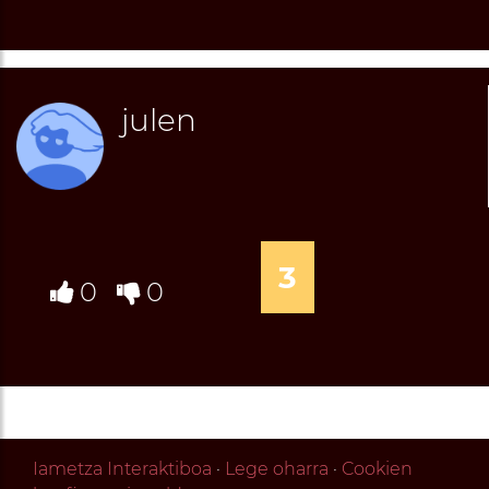
julen
3
0
0
Iametza Interaktiboa
·
Lege oharra
·
Cookien