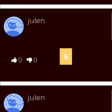
julen
5
0
0
julen