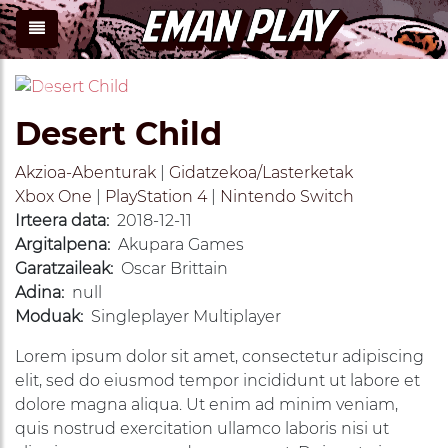
Previous
Next
Desert Child
Akzioa-Abenturak
|
Gidatzekoa/Lasterketak
Xbox One
|
PlayStation 4
|
Nintendo Switch
Irteera data:
2018-12-11
Argitalpena:
Akupara Games
Garatzaileak:
Oscar Brittain
Adina:
null
Moduak:
Singleplayer Multiplayer
Lorem ipsum dolor sit amet, consectetur adipiscing
elit, sed do eiusmod tempor incididunt ut labore et
dolore magna aliqua. Ut enim ad minim veniam,
quis nostrud exercitation ullamco laboris nisi ut