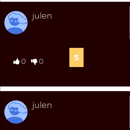
julen
5
0
0
julen