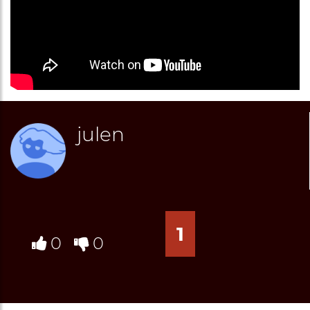
julen
1
0
0