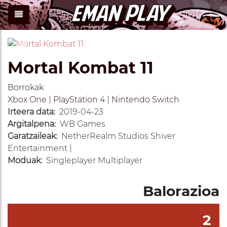
Previous
Next
Mortal Kombat 11
Borrokak
Xbox One
|
PlayStation 4
|
Nintendo Switch
Irteera data:
2019-04-23
Argitalpena:
WB Games
Garatzaileak:
NetherRealm Studios Shiver
Entertainment |
Moduak:
Singleplayer Multiplayer
Balorazioa
2