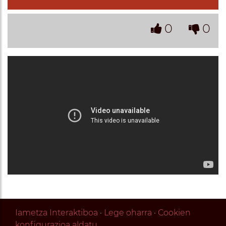
0
0
Iametza Interaktiboa
·
Lege oharra
·
Cookien
konfigurazioa aldatu