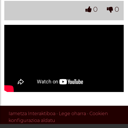
0
0
Iametza Interaktiboa
·
Lege oharra
·
Cookien
konfigurazioa aldatu
Zirkuitu ibilbidea 2 - 1. pabiloia