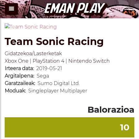
Previous
Next
Team Sonic Racing
Gidatzekoa/Lasterketak
Xbox One
|
PlayStation 4
|
Nintendo Switch
Irteera data:
2019-05-21
Argitalpena:
Sega
Garatzaileak:
Sumo Digital Ltd.
Moduak:
Singleplayer Multiplayer
Balorazioa
10