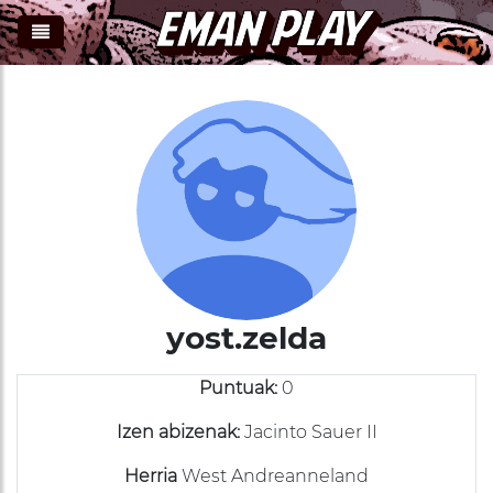
)
yost.zelda
Puntuak:
0
Izen abizenak:
Jacinto Sauer II
Herria
West Andreanneland