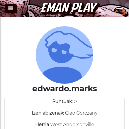
)
edwardo.marks
Puntuak:
0
Izen abizenak:
Cleo Gorczany
Herria
West Andersonville